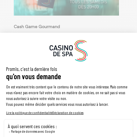
Cash Game Gourmand
8 AOÛT | 20H00
-
23h59
Double Sunday
9 AOÛT | 15H00
-
23h00