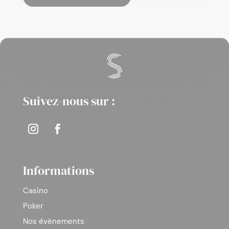
Suivez-nous sur :
Informations
Casino
Poker
Nos évènements