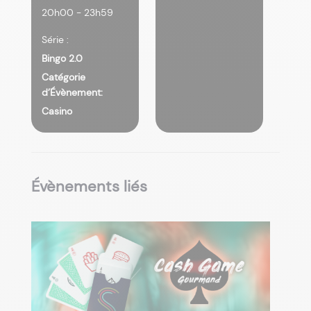
20h00 - 23h59
Série :
Bingo 2.0
Catégorie
d’Évènement:
Casino
Évènements liés