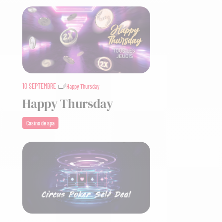
10 SEPTEMBRE
Happy Thursday
Happy Thursday
Casino de spa