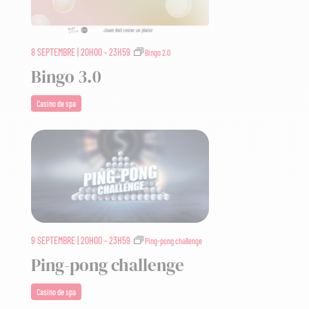
8 SEPTEMBRE | 20H00
-
23H59
Bingo 2.0
Bingo 3.0
Casino de spa
9 SEPTEMBRE | 20H00
-
23H59
Ping-pong challenge
Ping-pong challenge
Casino de spa