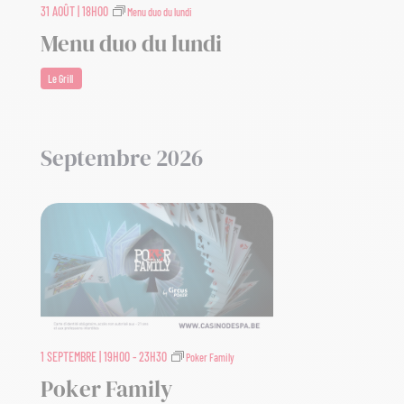
31 AOÛT | 18H00
Menu duo du lundi
Menu duo du lundi
Le Grill
+1 more
Septembre 2026
1 SEPTEMBRE | 19H00
-
23H30
Poker Family
Poker Family