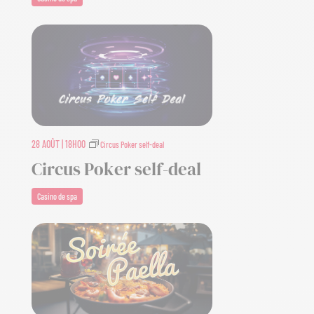
28 AOÛT | 18H00
Circus Poker self-deal
Circus Poker self-deal
Casino de spa