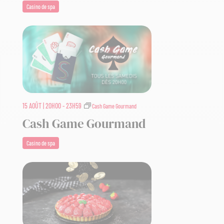
Casino de spa
15 AOÛT | 20H00
-
23H59
Cash Game Gourmand
Cash Game Gourmand
Casino de spa