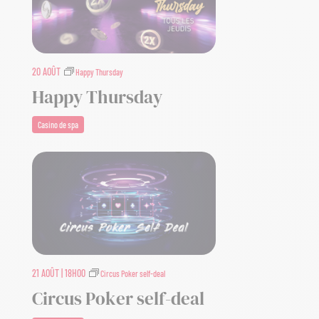
20 AOÛT
Happy Thursday
Happy Thursday
Casino de spa
21 AOÛT | 18H00
Circus Poker self-deal
Circus Poker self-deal