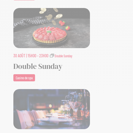
30 AOÛT | 15H00
-
23H00
Double Sunday
Double Sunday
Casino de spa