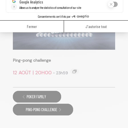
Ping-pong challenge
12 AOÛT | 20H00
-
23h59
POKER FAMILY
PING-PONG CHALLENGE