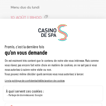
Menu duo du lundi
10 AOÛT | 18H00
Bingo 3.0
11 AOÛT | 20H00
-
23h59