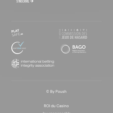
S'INSCRIRE
© By
Poush
ROI du Casino