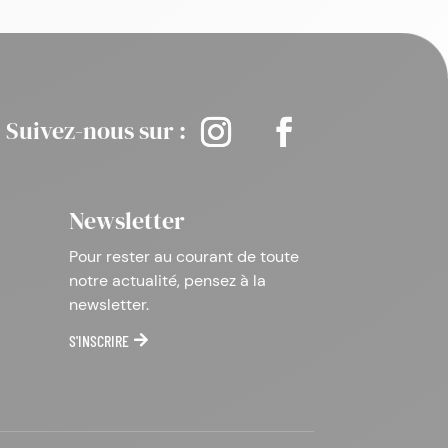
Suivez-nous sur :
Newsletter
Pour rester au courant de toute
notre actualité, pensez à la
newsletter.
S'INSCRIRE