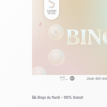
🎱 Bingo du Mardi – 100% Gratuit