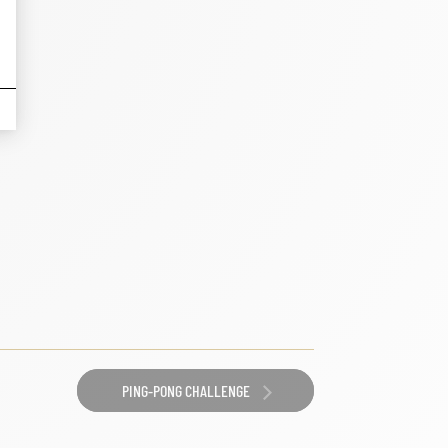
PING-PONG CHALLENGE