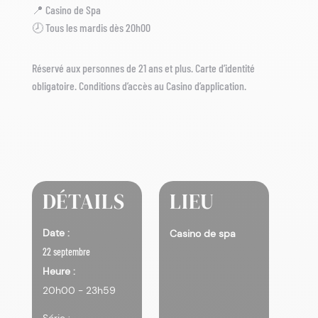
📍 Casino de Spa
🕗 Tous les mardis dès 20h00
Réservé aux personnes de 21 ans et plus. Carte d’identité
obligatoire. Conditions d’accès au Casino d’application.
DÉTAILS
LIEU
Date :
Casino de spa
22 septembre
Heure :
20h00 - 23h59