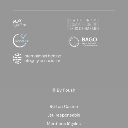
© By
Poush
ROI du Casino
Jeu responsable
Mentions légales