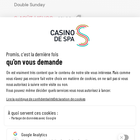
Double Sunday
9 AOÛT | 15H00
-
23h00
Menu duo du lundi
10 AOÛT | 18H00