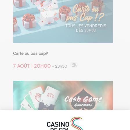
Carte ou pas cap?
7 AOÛT | 20H00
-
23h30