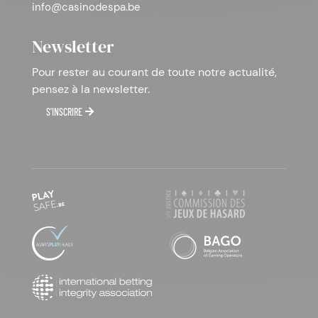
info@casinodespa.be
Newsletter
Pour rester au courant de toute notre actualité,
pensez à la newsletter.
S'INSCRIRE