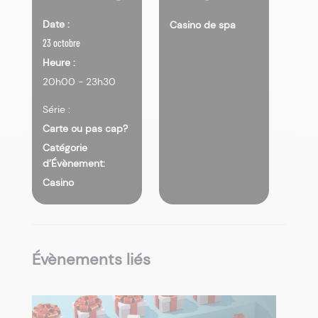
Date :
Casino de spa
23 octobre
Heure :
20h00 - 23h30
Série :
Carte ou pas cap?
Catégorie
d’Évènement:
Casino
Évènements liés