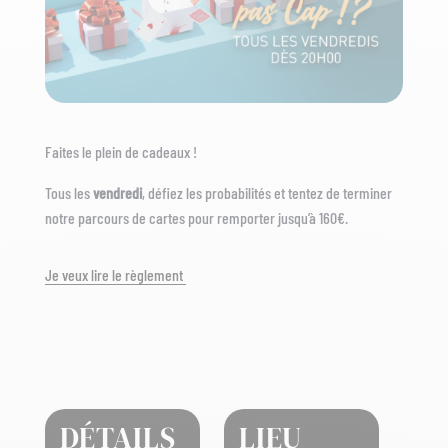
Faites le plein de cadeaux !
Tous les
vendredi
, défiez les probabilités et tentez de terminer
notre parcours de cartes pour remporter jusqu’à 160€.
Je veux lire le règlement
DÉTAILS
LIEU