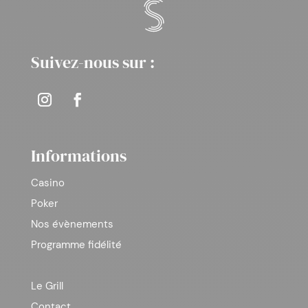
Suivez-nous sur :
Informations
Casino
Poker
Nos évènements
Programme fidélité
Le Grill
Contact