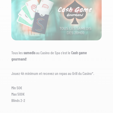
Tous les
samedis
au Casino de Spa c’est le
Cash game
gourmand
!
Jouez 4h minimum et recevez un repas au Grill du Casino*.
Min 50€
Max 500€
Blinds 2-2