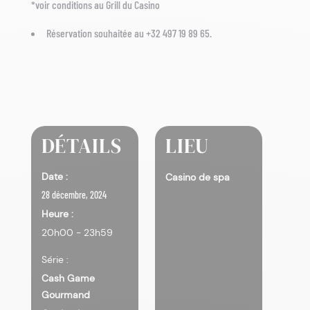
*voir conditions au Grill du Casino
Réservation souhaitée au +32 497 19 89 65.
DÉTAILS
LIEU
Date :
Casino de spa
28 décembre, 2024
Heure :
20h00 - 23h59
Série :
Cash Game
Gourmand