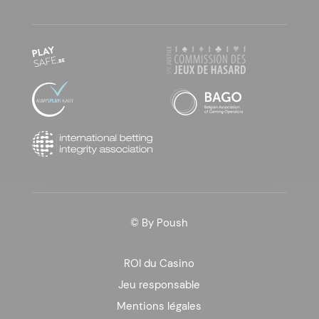
© By
Poush
ROI du Casino
Jeu responsable
Mentions légales