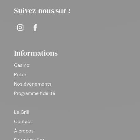
Suivez-nous sur :
Informations
Casino
Poker
Nos évènements
Programme fidélité
Le Grill
Contact
À propos