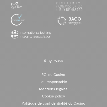
© By
Poush
ROI du Casino
Jeu responsable
Mentions légales
Cookie policy
Politique de confidentialité du Casino