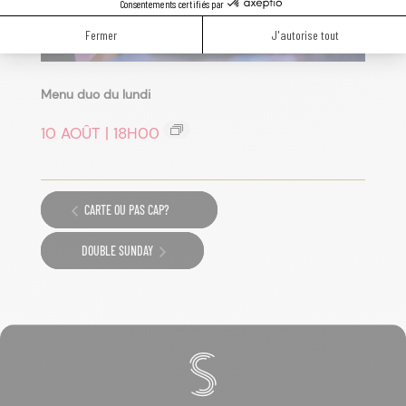
Menu duo du lundi
10 AOÛT | 18H00
CARTE OU PAS CAP?
DOUBLE SUNDAY