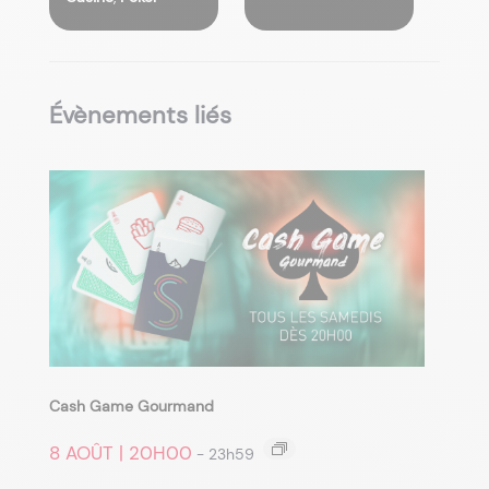
Évènements liés
Cash Game Gourmand
8 AOÛT | 20H00
-
23h59