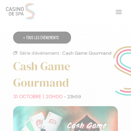
« TOUS LES ÉVÈNEMENTS
Série d'événement :
Cash Game Gourmand
Cash Game
Gourmand
31 OCTOBRE | 20H00
-
23h59