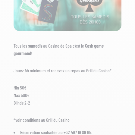
Tous les
samedis
au Casino de Spa c’est le
Cash game
gourmand
!
Jouez 4h minimum et recevez un repas au Grill du Casino*.
Min 50€
Max 500€
Blinds 2-2
*voir conditions au Grill du Casino
Réservation souhaitée au +32 497 19 89 65.