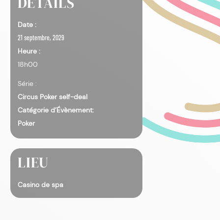
DÉTAILS
Date :
21 septembre, 2029
Heure :
18h00
Série :
Circus Poker self-deal
Catégorie d’Évènement:
Poker
LIEU
Casino de spa