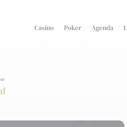
Casino
Poker
Agenda
L
eal
al