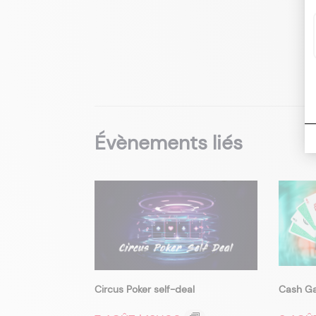
Évènements liés
Circus Poker self-deal
Cash G