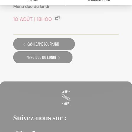
Menu duo du lundi
10 AOÛT | 18H00
CASH GAME GOURMAND
MENU DUO DU LUNDI
Suivez-nous sur :