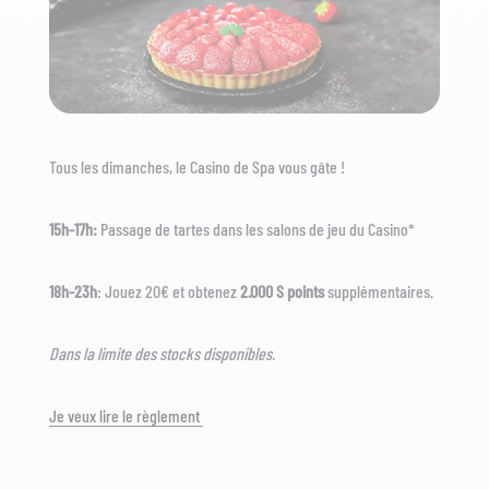
Tous les dimanches, le Casino de Spa vous gâte !
15h-17h:
Passage de tartes dans les salons de jeu du Casino*
18h-23h
: Jouez 20€ et obtenez
2.000 S points
supplémentaires.
Dans la limite des stocks disponibles.
Je veux lire le règlement