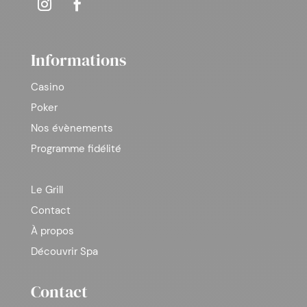
Informations
Casino
Poker
Nos évènements
Programme fidélité
Le Grill
Contact
À propos
Découvrir Spa
Contact