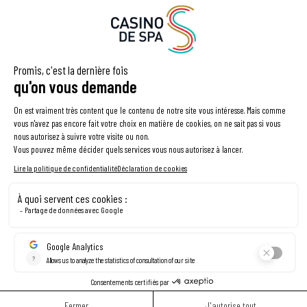
Cash Game Gourmand
8 AOÛT | 20H00
-
23h59