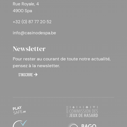
Rue Royale, 4
4900 Spa
+32 (0) 87 77 20 52
info@casinodespa.be
Newsletter
Pour rester au courant de toute notre actualité,
pensez à la newsletter.
S'INSCRIRE