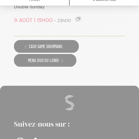
Double Sunday
9 AOÛT | 15H00
-
23h00
CASH GAME GOURMAND
MENU DUO DU LUNDI
Suivez-nous sur :