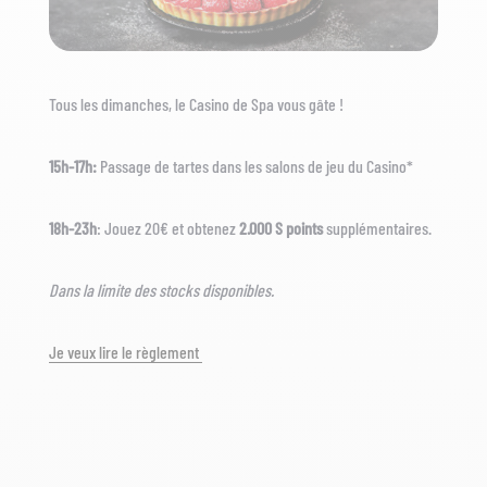
Tous les dimanches, le Casino de Spa vous gâte !
15h-17h:
Passage de tartes dans les salons de jeu du Casino*
18h-23h
: Jouez 20€ et obtenez
2.000 S points
supplémentaires.
Dans la limite des stocks disponibles.
Je veux lire le règlement