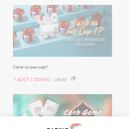
Carte ou pas cap?
7 AOÛT | 20H00
-
23h30