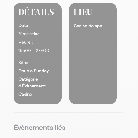
DÉTAILS
LIEU
Date :
Casino de spa
20 septembre
Heure :
15h00 - 23h00
Série :
Double Sunday
Catégorie
d’Évènement:
Casino
Évènements liés