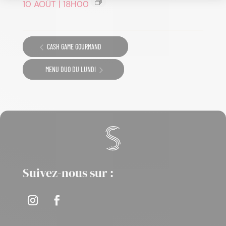
10 AOÛT | 18H00
CASH GAME GOURMAND
MENU DUO DU LUNDI
Suivez-nous sur :