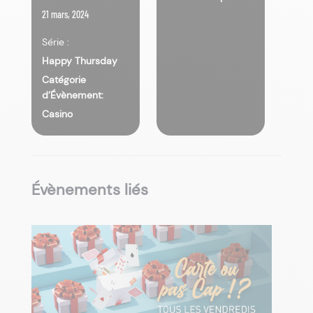
21 mars, 2024
Série :
Happy Thursday
Catégorie
d’Évènement:
Casino
Évènements liés