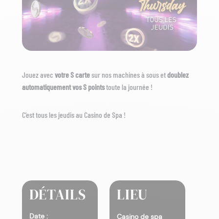
Jouez avec
votre S carte
sur nos machines à sous et
doublez
automatiquement vos S points
toute la journée !
C’est tous les jeudis au Casino de Spa !
DÉTAILS
LIEU
Date :
Casino de spa