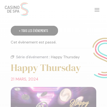
« TOUS LES ÉVÈNEMENTS
Cet évènement est passé.
Série d'événement :
Happy Thursday
Happy Thursday
21 MARS, 2024