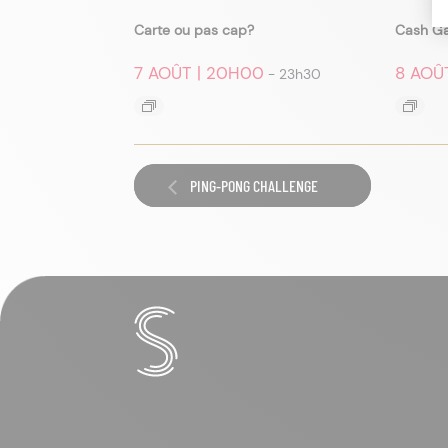
Carte ou pas cap?
Cash G
7 AOÛT | 20H00
8 AOÛ
-
23h30
PING-PONG CHALLENGE