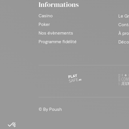
Informations
Casino
Le Gri
Poker
Cont
Nos évènements
À pr
Programme fidélité
Déco
© By
Poush