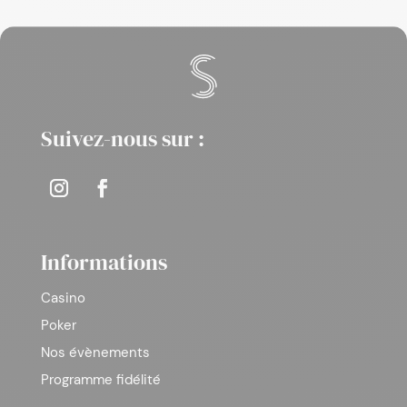
Suivez-nous sur :
Informations
Casino
Poker
Nos évènements
Programme fidélité