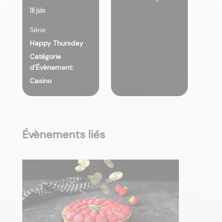
18 juin
Série :
Happy Thursday
Catégorie
d’Évènement:
Casino
Évènements liés