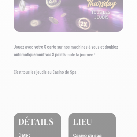
Jouez avec
votre S carte
sur nos machines à sous et
doublez
automatiquement vos S points
toute la journée !
C’est tous les jeudis au Casino de Spa !
DÉTAILS
LIEU
Date :
Casino de spa