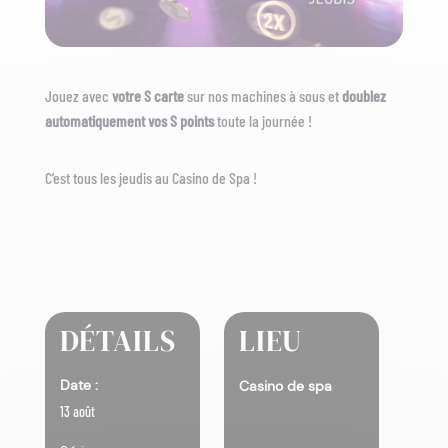
Jouez avec
votre S carte
sur nos machines à sous et
doublez
automatiquement vos S points
toute la journée !
C’est tous les jeudis au Casino de Spa !
DÉTAILS
LIEU
Date :
Casino de spa
13 août