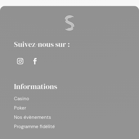
Suivez-nous sur :
Informations
Casino
Poker
Nos évènements
Programme fidélité