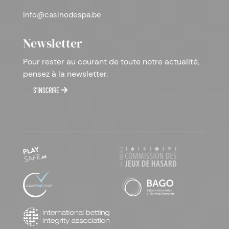
info@casinodespa.be
Newsletter
Pour rester au courant de toute notre actualité,
pensez à la newsletter.
S'INSCRIRE