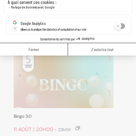
Menu duo du lundi
10 AOÛT | 18H00
Bingo 3.0
11 AOÛT | 20H00
-
23h59