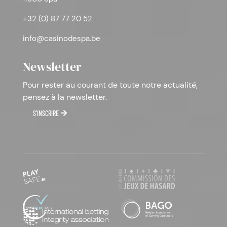
+32 (0) 87 77 20 52
info@casinodespa.be
Newsletter
Pour rester au courant de toute notre actualité,
pensez à la newsletter.
S'INSCRIRE