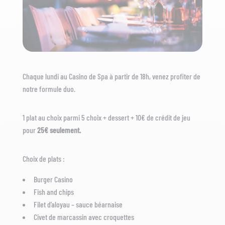
Chaque lundi au Casino de Spa à partir de 18h, venez profiter de
notre formule duo.
1 plat au choix parmi 5 choix + dessert + 10€ de crédit de jeu
pour
25€
seulement.
Choix de plats :
Burger Casino
Fish and chips
Filet d’aloyau – sauce béarnaise
Civet de marcassin avec croquettes