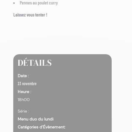
Pennes au poulet curry
Laissez vous tenter !
DÉTAILS
Date :
23 novembre
Heure :
18h00
Série :
Menu duo du lundi
Catégories d’Évènement: