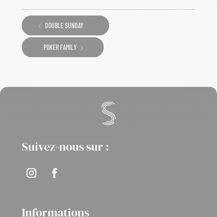
DOUBLE SUNDAY
POKER FAMILY
Suivez-nous sur :
Informations