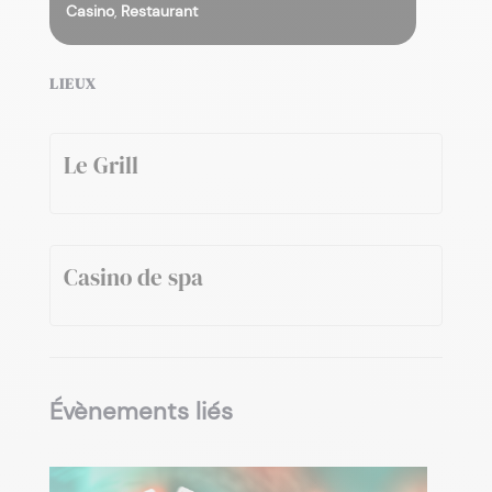
Casino
,
Restaurant
LIEUX
Le Grill
Casino de spa
Évènements liés