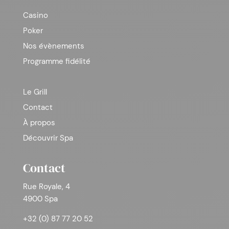
Casino
Poker
Nos évènements
Programme fidélité
Le Grill
Contact
À propos
Découvrir Spa
Contact
Rue Royale, 4
4900 Spa
+32 (0) 87 77 20 52