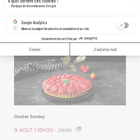
Cash Game Gourmand
8 AOÛT | 20H00
-
23h59
Double Sunday
9 AOÛT | 15H00
-
23h00