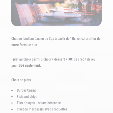
Chaque lundi au Casino de Spa à partir de 18h, venez profiter de
notre formule duo.
1 plat au choix parmi 5 choix + dessert + 10€ de crédit de jeu
pour
25€
seulement.
Choix de plats :
Burger Casino
Fish and chips
Filet d’aloyau – sauce béarnaise
Civet de marcassin avec croquettes