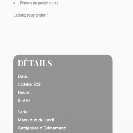
Pennes au poulet curry
Laissez vous tenter !
DÉTAILS
Date :
8 octobre, 2029
Heure :
18h00
Série :
Menu duo du lundi
Catégories d’Évènement: