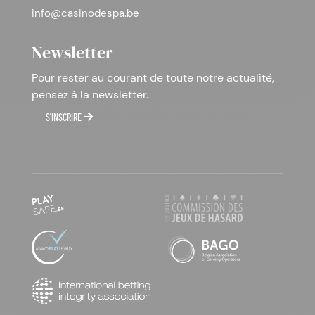
info@casinodespa.be
Newsletter
Pour rester au courant de toute notre actualité,
pensez à la newsletter.
S'INSCRIRE