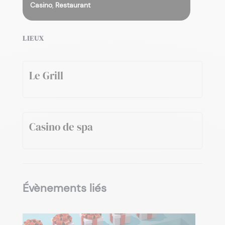
Casino
,
Restaurant
LIEUX
Le Grill
Casino de spa
Évènements liés