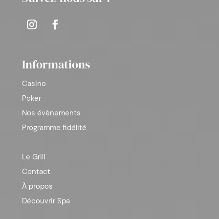
Informations
Casino
Poker
Nos évènements
Programme fidélité
Le Grill
Contact
À propos
Découvrir Spa