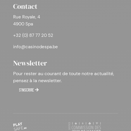
Contact
Rue Royale, 4
4900 Spa
+32 (0) 87 77 20 52
info@casinodespa.be
Newsletter
Pour rester au courant de toute notre actualité,
pensez à la newsletter.
S'INSCRIRE