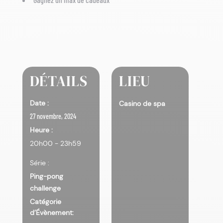
DÉTAILS
LIEU
Date :
Casino de spa
27 novembre, 2024
Heure :
20h00 - 23h59
Série :
Ping-pong
challenge
Catégorie
d’Évènement: