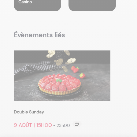
Casino
Évènements liés
Double Sunday
9 AOÛT | 15H00
-
23h00