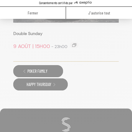
Double Sunday
9 AOÛT | 15H00
-
23h00
POKER FAMILY
HAPPY THURSDAY