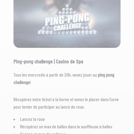
Ping-pong challenge | Casino de Spa
Tous les mercredis à partir de 20h, venez jouer au
ping pong
challenge
!
Récupérez votre ticket à la borne et venez le placer dans l’urne
pour tenter de participer au lancé de roue.
Lancez la roue
Récupérez un max de balles dans la souffleuse à balles
Gagnez un max de cadeaux