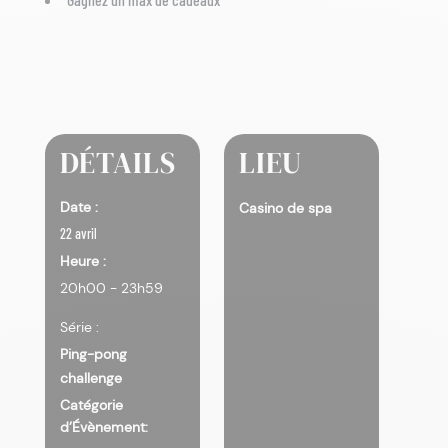
DÉTAILS
LIEU
Date :
Casino de spa
22 avril
Heure :
20h00 - 23h59
Série :
Ping-pong
challenge
Catégorie
d’Évènement: