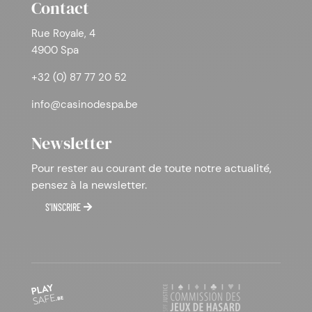
Contact
Rue Royale, 4
4900 Spa
+32 (0) 87 77 20 52
info@casinodespa.be
Newsletter
Pour rester au courant de toute notre actualité,
pensez à la newsletter.
S'INSCRIRE