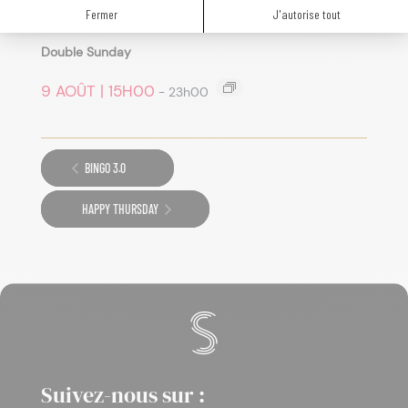
Double Sunday
9 AOÛT | 15H00
-
23h00
BINGO 3.0
HAPPY THURSDAY
Suivez-nous sur :