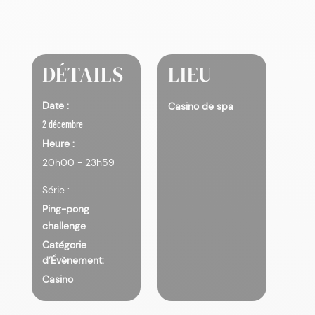
DÉTAILS
LIEU
Date :
Casino de spa
2 décembre
Heure :
20h00 - 23h59
Série :
Ping-pong
challenge
Catégorie
d’Évènement:
Casino