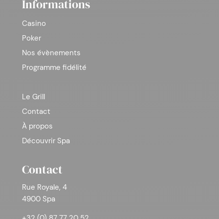
Informations
Casino
Poker
Nos évènements
Programme fidélité
Le Grill
Contact
À propos
Découvrir Spa
Contact
Rue Royale, 4
4900 Spa
+32 (0) 87 77 20 52