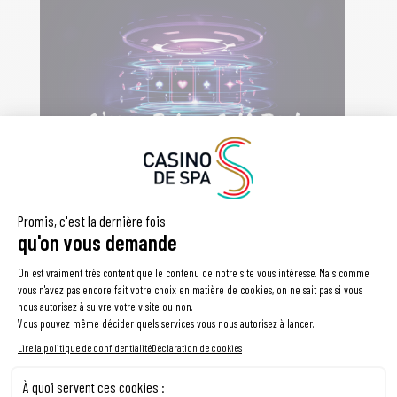
Circus Poker self-deal
7 AOÛT | 18H00