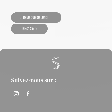
MENU DUO DU LUNDI
BINGO 3.0
Suivez-nous sur :