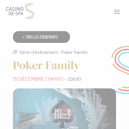
« TOUS LES ÉVÈNEMENTS
Série d'événement :
Poker Family
Poker Family
15 DÉCEMBRE | 19H00
-
23h30