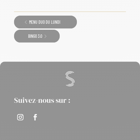
MENU DUO DU LUNDI
BINGO 3.0
Suivez-nous sur :