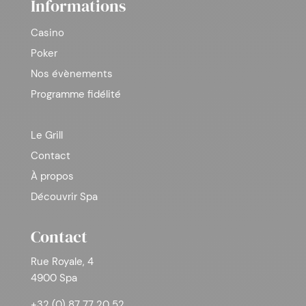
Informations
Casino
Poker
Nos évènements
Programme fidélité
Le Grill
Contact
À propos
Découvrir Spa
Contact
Rue Royale, 4
4900 Spa
+32 (0) 87 77 20 52