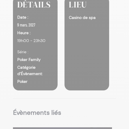
DÉTAILS
LIEU
Date :
Casino de spa
9 mars, 2027
Heure :
19h00 - 23h30
Série :
Poker Family
Catégorie
d’Évènement:
Poker
Évènements liés