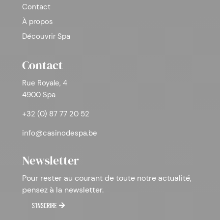
Contact
À propos
Découvrir Spa
Contact
Rue Royale, 4
4900 Spa
+32 (0) 87 77 20 52
info@casinodespa.be
Newsletter
Pour rester au courant de toute notre actualité,
pensez à la newsletter.
S'INSCRIRE