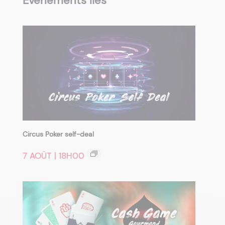
Évènements liés
Circus Poker self-deal
7 AOÛT | 18H00