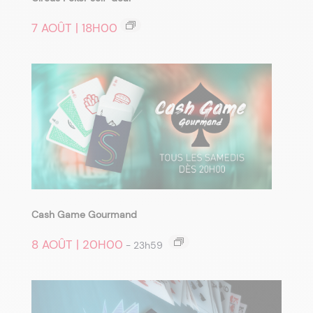
7 AOÛT | 18H00
Cash Game Gourmand
8 AOÛT | 20H00
-
23h59