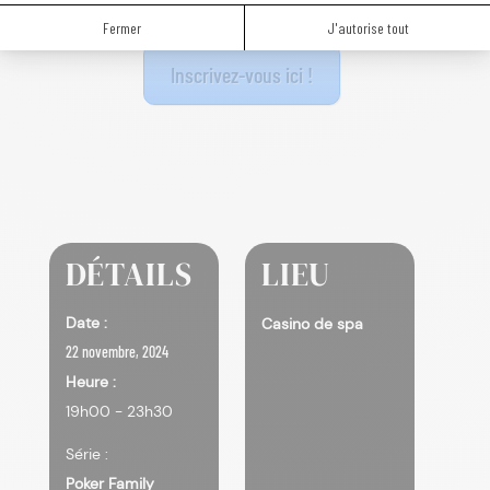
Inscrivez-vous ici !
DÉTAILS
LIEU
Date :
Casino de spa
22 novembre, 2024
Heure :
19h00 - 23h30
Série :
Poker Family