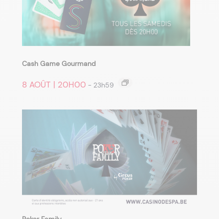
Cash Game Gourmand
8 AOÛT | 20H00
-
23h59
Poker Family