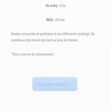
Re-entry
: 6 lvl
Blind
: 20 min
Restez connectés et participez à nos différents rankings. De
nombreux lots mis en jeu tout au long de l’année.
*Sous réserve de changement
Inscrivez-vous ici !