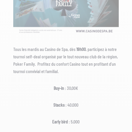
Tous les mardis au Casino de Spa, dès
19h00
, participez à notre
tournoi self-deal organisé par le tout nouveau club de la région,
Poker Family. Profitez du confort Casino tout en profitant d’un
tournoi convivial et familial.
Buy-in
: 30,00€
Stacks
: 40.000
Early bird
: 5.000