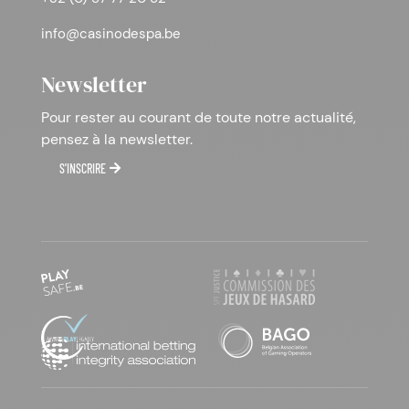
info@casinodespa.be
Newsletter
Pour rester au courant de toute notre actualité,
pensez à la newsletter.
S'INSCRIRE