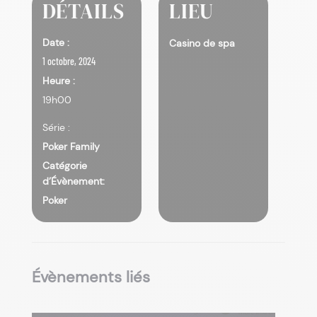
DÉTAILS
LIEU
Date :
Casino de spa
1 octobre, 2024
Heure :
19h00
Série :
Poker Family
Catégorie
d’Évènement:
Poker
Évènements liés