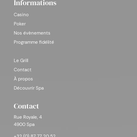
Informations
Casino
Poker
Nos évènements
Programme fidélité
Le Grill
Contact
À propos
Découvrir Spa
Contact
Rue Royale, 4
4900 Spa
+32 (0) 87 77 20 52