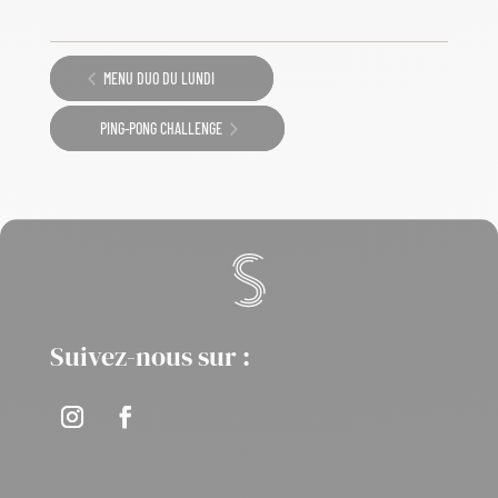
MENU DUO DU LUNDI
PING-PONG CHALLENGE
Suivez-nous sur :