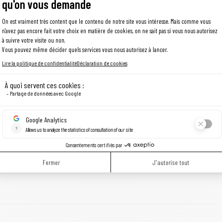
➡️
Inscris ton équipe ici
toujours en cours dans un des autres tournois du jour, ton inscription