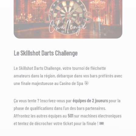
Le Skillshot Darts Challenge
Le Skillshot Darts Challenge, votre tournoi de fléchette
amateurs dans la région, débarque dans vos bars préférés avec
une finale majestueuse au Casino de Spa 🎯
Ça vous tente ? Inscrivez-vous par
équipes de 2 joueurs
pour la
phase de qualifications dans l’un des bars partenaires.
Affrontez les autres équipes au
501
sur machines électroniques
et tentez de décrocher votre ticket pour la finale ! 🎟️