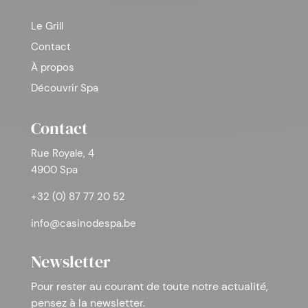
Le Grill
Contact
À propos
Découvrir Spa
Contact
Rue Royale, 4
4900 Spa
+32 (0) 87 77 20 52
info@casinodespa.be
Newsletter
Pour rester au courant de toute notre actualité,
pensez à la newsletter.