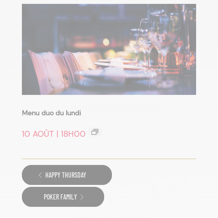
Menu duo du lundi
10 AOÛT | 18H00
HAPPY THURSDAY
POKER FAMILY