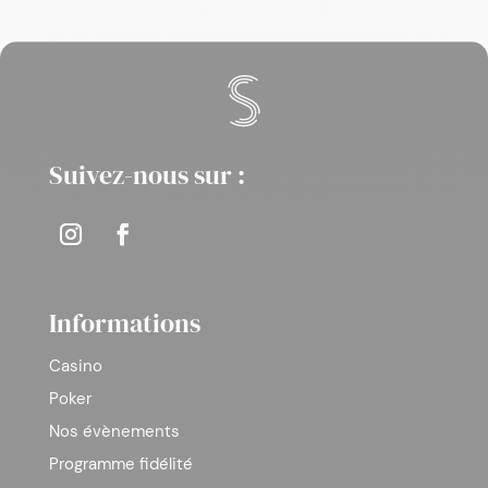
Suivez-nous sur :
Informations
Casino
Poker
Nos évènements
Programme fidélité