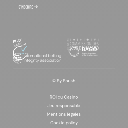
S'INSCRIRE
© By
Poush
ROI du Casino
Jeu responsable
Mentions légales
Cookie policy