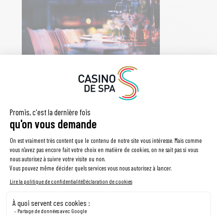
Menu duo du lundi
10 AOÛT | 18H00
Menu duo du lundi