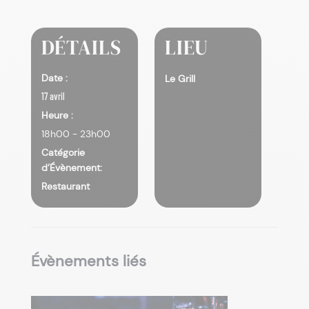
DÉTAILS
LIEU
Date :
Le Grill
17 avril
Heure :
18h00 - 23h00
Catégorie
d’Évènement:
Restaurant
Évènements liés