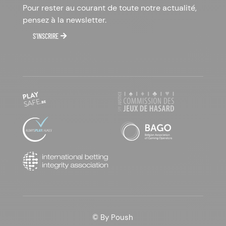
Pour rester au courant de toute notre actualité,
pensez à la newsletter.
S'INSCRIRE
© By
Poush