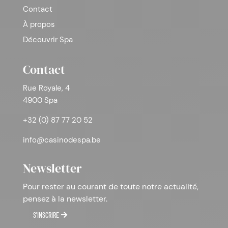
Contact
À propos
Découvrir Spa
Contact
Rue Royale, 4
4900 Spa
+32 (0) 87 77 20 52
info@casinodespa.be
Newsletter
Pour rester au courant de toute notre actualité,
pensez à la newsletter.
S'INSCRIRE