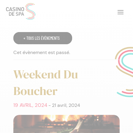
« TOUS LES ÉVÈNEMENTS
Cet évènement est passé.
Weekend Du
Boucher
19 AVRIL, 2024
-
21 avril, 2024