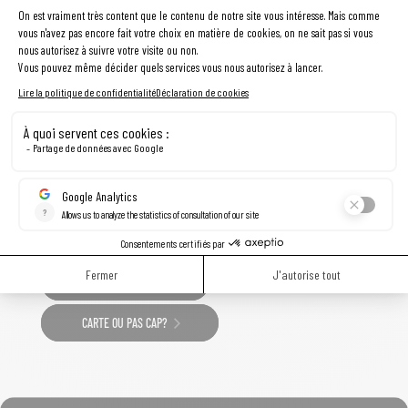
Menu duo du lundi
24 AOÛT | 18H00
HAPPY THURSDAY
CARTE OU PAS CAP?