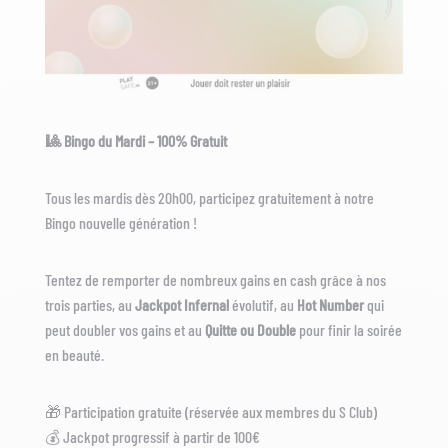
🎱 Bingo du Mardi – 100% Gratuit
Tous les mardis dès 20h00, participez gratuitement à notre
Bingo nouvelle génération !
Tentez de remporter de nombreux gains en cash grâce à nos
trois parties, au
Jackpot Infernal
évolutif, au
Hot Number
qui
peut doubler vos gains et au
Quitte ou Double
pour finir la soirée
en beauté.
🎁 Participation gratuite (réservée aux membres du S Club)
💰 Jackpot progressif à partir de 100€