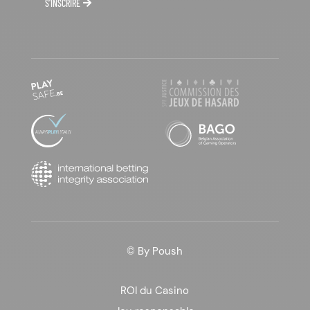
S'INSCRIRE
© By
Poush
ROI du Casino