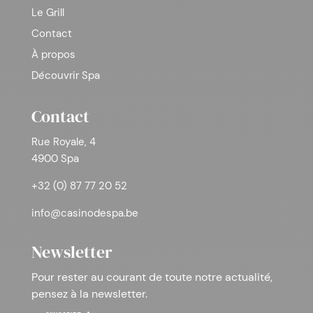
Le Grill
Contact
À propos
Découvrir Spa
Contact
Rue Royale, 4
4900 Spa
+32 (0) 87 77 20 52
info@casinodespa.be
Newsletter
Pour rester au courant de toute notre actualité,
pensez à la newsletter.