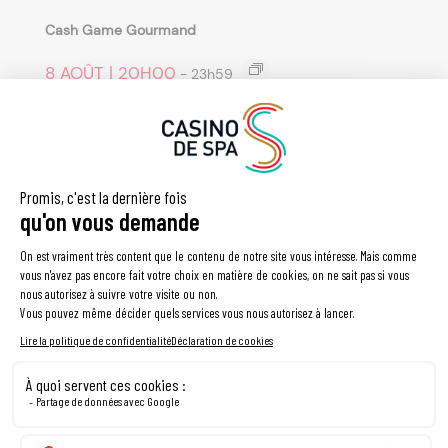
Cash Game Gourmand
8 AOÛT | 20H00
-
23h59
Double Sunday
9 AOÛT | 15H00
-
23h00