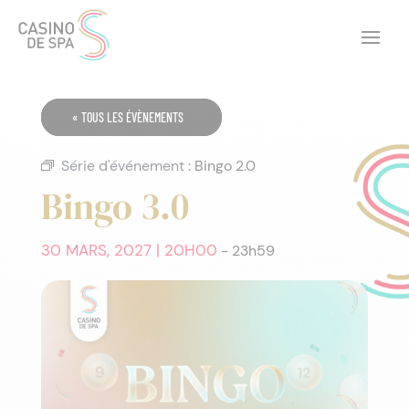
« TOUS LES ÉVÈNEMENTS
Série d'événement :
Bingo 2.0
Bingo 3.0
30 MARS, 2027 | 20H00
-
23h59