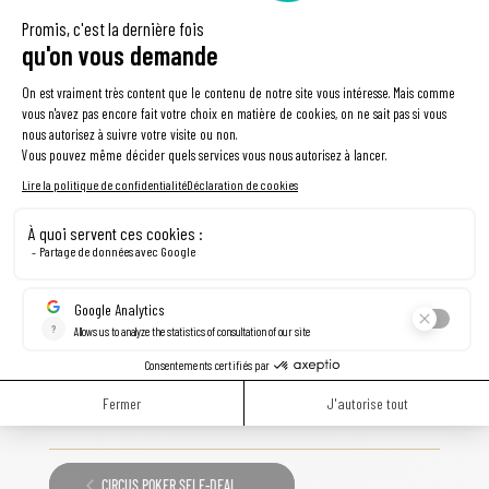
Menu duo du lundi
10 AOÛT | 18H00
Bingo 3.0
11 AOÛT | 20H00
-
23h59
CIRCUS POKER SELF-DEAL