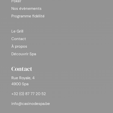
Poker
Nos évènements
Programme fidélité
Le Grill
Contact
À propos
Découvrir Spa
Contact
Rue Royale, 4
4900 Spa
+32 (0) 87 77 20 52
info@casinodespa.be