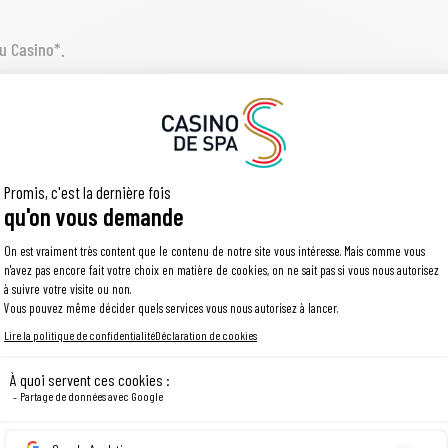
u Casino*.