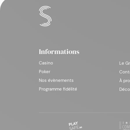
Informations
Casino
Le Gri
Poker
Cont
Nos évènements
À pr
Programme fidélité
Déco