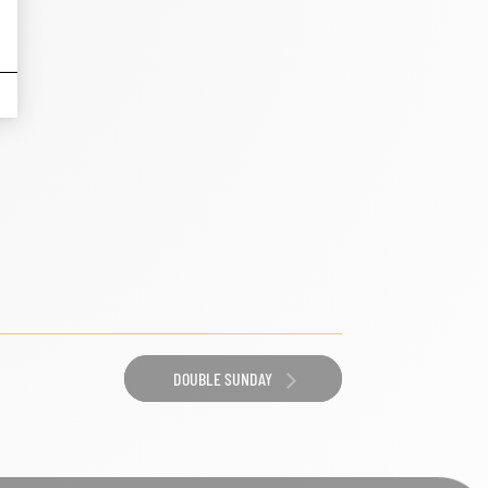
DOUBLE SUNDAY