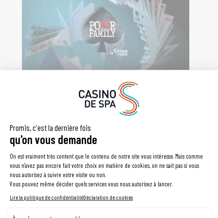
Poker Family
11 AOÛT | 19H00
-
23h30