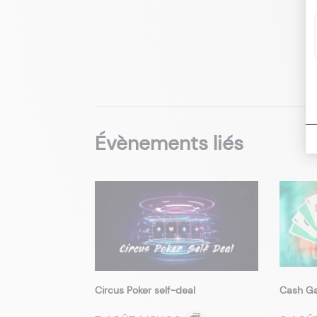
Évènements liés
Circus Poker self-deal
Cash G