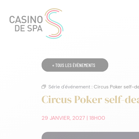
« TOUS LES ÉVÈNEMENTS
Série d'événement :
Circus Poker self-d
Circus Poker self-de
29 JANVIER, 2027 | 18H00