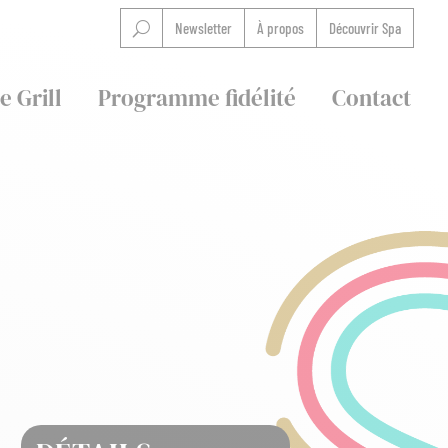
Newsletter
À propos
Découvrir Spa
e Grill
Programme fidélité
Contact