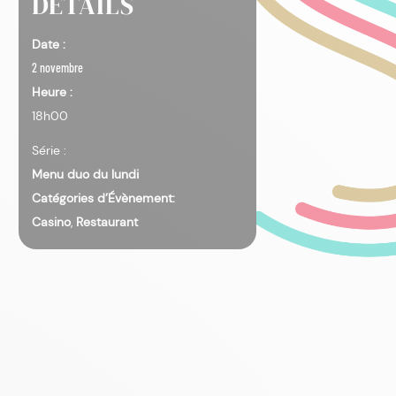
DÉTAILS
Date :
2 novembre
Heure :
18h00
Série :
Menu duo du lundi
Catégories d’Évènement:
Casino
,
Restaurant