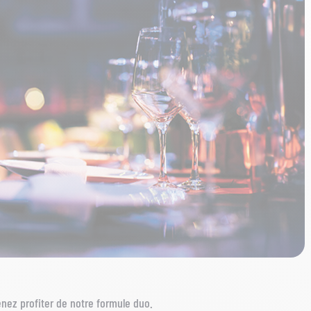
enez profiter de notre formule duo.