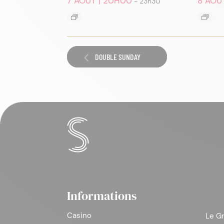
7 AOÛT | 20H00
8 AOÛ
-
23h30
DOUBLE SUNDAY
Informations
Casino
Le Gri