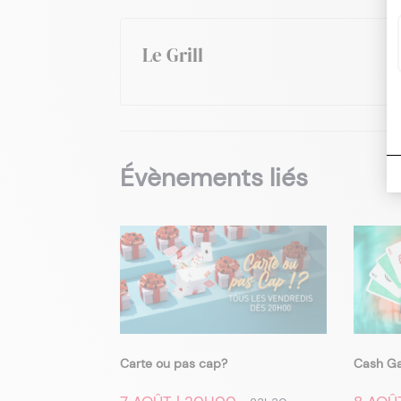
Le Grill
Évènements liés
Carte ou pas cap?
Cash G