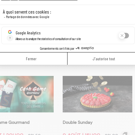
Casino de spa
ame Gourmand
Double Sunday