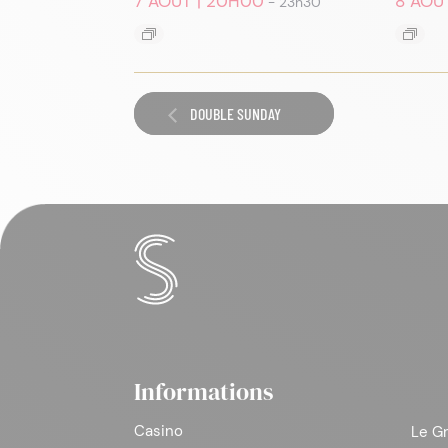
7 AOÛT | 20H00
8 AOÛ
-
23h30
DOUBLE SUNDAY
Informations
Casino
Le Gri