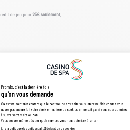
crédit de jeu pour
25€
seulement.