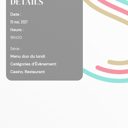
DÉTAILS
Date :
10 mai, 2027
Heure :
18h00
Série :
Menu duo du lundi
Catégories d’Évènement:
Casino
,
Restaurant