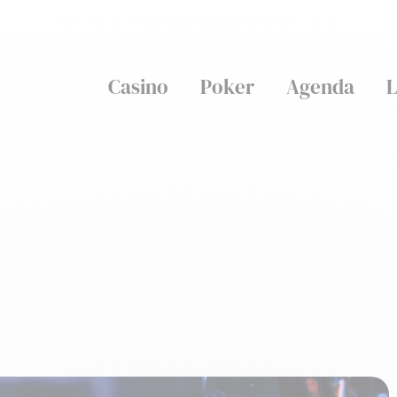
Casino
Poker
Agenda
L