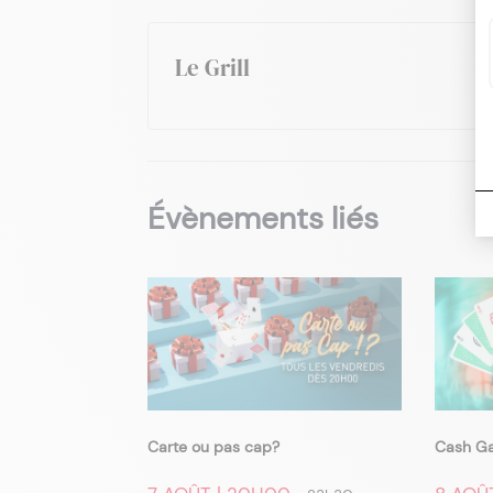
Le Grill
Évènements liés
Carte ou pas cap?
Cash G