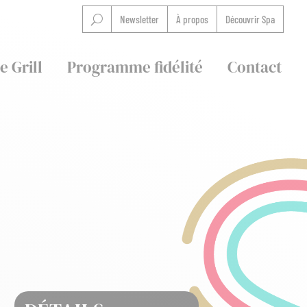
Newsletter
À propos
Découvrir Spa
e Grill
Programme fidélité
Contact