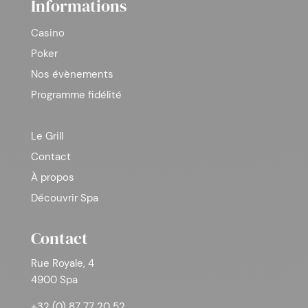
Informations
Casino
Poker
Nos évènements
Programme fidélité
Le Grill
Contact
À propos
Découvrir Spa
Contact
Rue Royale, 4
4900 Spa
+32 (0) 87 77 20 52