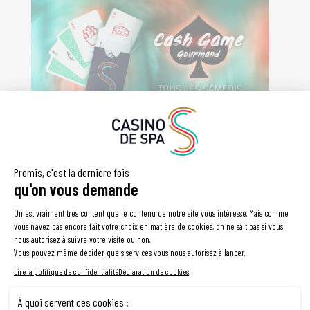
Cash Game Gourmand
8 AOÛT | 20H00
-
23h59