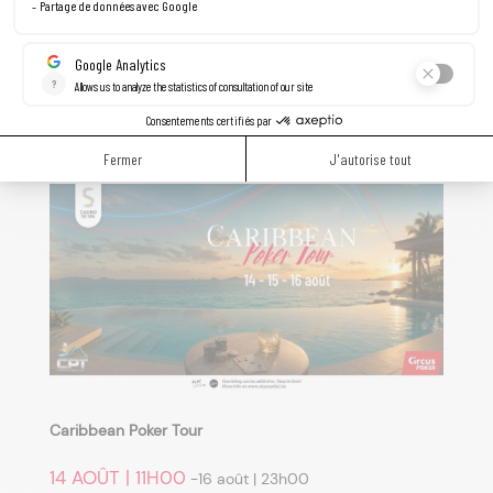
Poker Family
11 AOÛT | 19H00
-
23h30
Caribbean Poker Tour
14 AOÛT | 11H00
-
16 août | 23h00