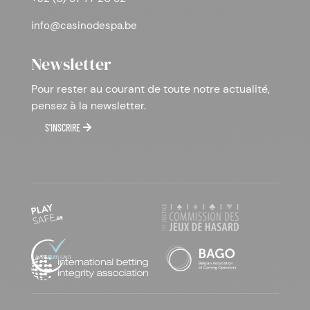
info@casinodespa.be
Newsletter
Pour rester au courant de toute notre actualité,
pensez à la newsletter.
S'INSCRIRE