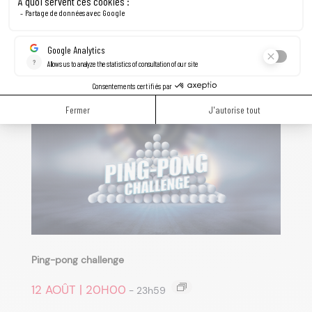
Bingo 3.0
11 AOÛT | 20H00
-
23h59
Ping-pong challenge
12 AOÛT | 20H00
-
23h59