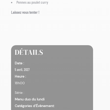
Pennes au poulet curry
Laissez vous tenter !
DÉTAILS
Date :
5 avril, 2027
Heure :
18h00
Série :
Menu duo du lundi
Catégories d’Évènement: