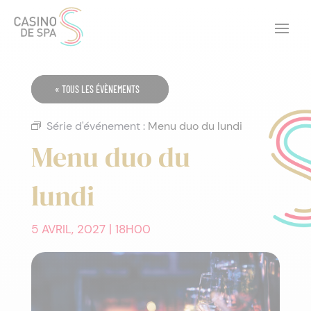
« TOUS LES ÉVÈNEMENTS
Série d'événement :
Menu duo du lundi
Menu duo du
lundi
5 AVRIL, 2027 | 18H00