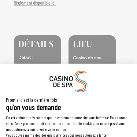
Règlement disponible ici
DÉTAILS
LIEU
Début :
Casino de spa
5 mars | 8h00
Fin :
19 juin | 17h00
Catégorie
d’Évènement:
Salle Bergman