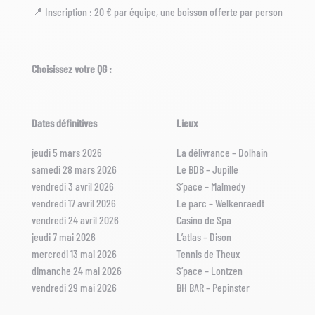
📍 Inscription : 20 € par équipe, une boisson offerte par personne
par i
Choisissez votre QG :
Dates définitives
Lieux
H
jeudi 5 mars 2026
La délivrance – Dolhain
1
samedi 28 mars 2026
Le BDB – Jupille
1
vendredi 3 avril 2026
S’pace – Malmedy
1
vendredi 17 avril 2026
Le parc – Welkenraedt
1
vendredi 24 avril 2026
Casino de Spa
1
jeudi 7 mai 2026
L’atlas – Dison
1
mercredi 13 mai 2026
Tennis de Theux
1
dimanche 24 mai 2026
S’pace – Lontzen
1
vendredi 29 mai 2026
BH BAR – Pepinster
1