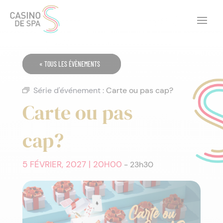
« TOUS LES ÉVÈNEMENTS
Série d'événement :
Carte ou pas cap?
Carte ou pas
cap?
5 FÉVRIER, 2027 | 20H00
-
23h30