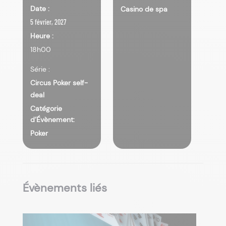
Date :
Casino de spa
5 février, 2027
Heure :
18h00
Série :
Circus Poker self-
deal
Catégorie
d’Évènement:
Poker
Évènements liés