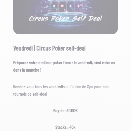
Vendredi | Circus Poker self-deal
Préparez votre meilleur poker face : le vendredi, c’est votre as
dans la manche !
Rendez-vous tous les vendredis au Casino de Spa pour nos
tournois de self-deal
Buy-in : 30.00€
Stacks : 40k