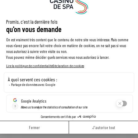
Informations
Casino
Poker
Nos évènements
Programme fidélité
Le Grill
Contact
À propos
Découvrir Spa
Contact
Rue Royale, 4
4900 Spa